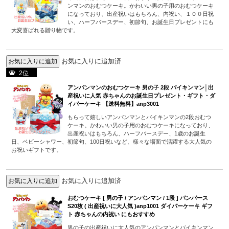
ンマンのおむつケーキ。かわいい男の子用のおむつケーキ
になっており、出産祝いはもちろん、内祝い、１００日祝
い、ハーフバースデー、初節句、お誕生日プレゼントにも
大変喜ばれる贈り物です。
お気に入りに追加済
2位
アンパンマンのおむつケーキ 男の子 2段 バイキンマン│出
産祝いに人気 赤ちゃんのお誕生日プレゼント・ギフト・ダ
イパーケーキ 【送料無料】anp3001
もらって嬉しいアンパンマンとバイキンマンの2段おむつ
ケーキ。かわいい男の子用のおむつケーキになっており、
出産祝いはもちろん、ハーフバースデー、1歳のお誕生
日、ベビーシャワー、初節句、100日祝いなど、様々な場面で活躍する大人気の
お祝いギフトです。
お気に入りに追加済
おむつケーキ [ 男の子 / アンパンマン / 1段 ] パンパース
S20枚 ( 出産祝いに大人気 )anp1001 ダイパーケーキ ギフ
ト 赤ちゃんの内祝い にもおすすめ
男の子の出産祝いに大人気のアンパンマンとバイキンマン