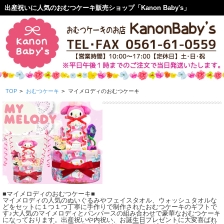
出産祝いに人気のおむつケーキ販売ショップ「Kanon Baby's」
TOP
>
おむつケーキ
>
マイメロディのおむつケーキ
■マイメロディのおむつケーキ■
マイメロディの人気のぬいぐるみやフェイスタオル、ウォッシュタオルな
どをセットに１つ１つ丁寧に手作りで制作されたおむつケーキのギフトで
す♪大人気のマイメロディとパンパースの組み合わせで豪華なおむつケーキ
になっております。出産祝いや内祝い、お誕生日プレゼントに大変喜ばれ