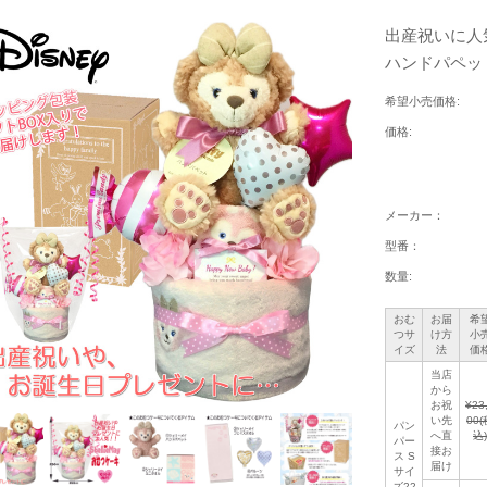
出産祝いに人
ハンドパペット
希望小売価格:
価格:
メーカー：
型番：
数量:
おむ
お届
希
つサ
け方
小
イズ
法
価
当店
から
お祝
¥23
い先
00
(
パン
へ直
込)
パー
接お
ス S
届け
サイ
ズ22