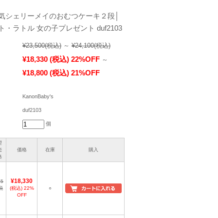
気シェリーメイのおむつケーキ２段│
・ラトル 女の子プレゼント duf2103
¥23,500
(税込)
～
¥24,100
(税込)
¥18,330
(税込)
22%OFF
～
¥18,800
(税込)
21%OFF
KanonBaby's
duf2103
個
望
売
価格
在庫
購入
格
¥18,330
,5
税
(税込)
22%
○
OFF