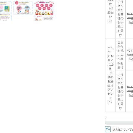
ご注
枚
文さ
（出
れた
産祝
お客
¥24
い
様の
00
(
に）
お手
込)
元に
お届
け
当店
から
パン
お祝
¥24
パー
い先
00
(
ス M
へ直
込)
サイ
接お
ズ19
届け
枚
（1
ご注
歳の
文さ
お誕
れた
生日
お客
¥24
プレ
様の
00
(
ゼン
お手
込)
ト
元に
に）
お届
け
返品について