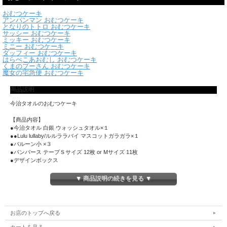
おむつケーキ
アンパンマン おむつケーキ
となりのトトロ おむつケーキ
サッシー おむつケーキ
ミッキー おむつケーキ
ミニー おむつケーキ
ダッフィー おむつケーキ
はらぺこあおむし おむつケーキ
くまのプーさん おむつケーキ
魔女の宅急便 おむつケーキ
商品説明
今治タオルのおむつケーキ
【商品内容】
●今治タオル 白銀 ウォッシュタオル×１
●●Lulu lullaby/ルルララバイ マスコットガラガラ×１
●バルーン小 ×３
●パンパース テープＳサイズ 12枚 or Mサイズ 11枚
●デザインボックス
●メッセージカード
●ギフトラッピング
▼ 商品説明の続きを見る ▼
【発送について】
明細書・請求書などのお値段のわかる物は同梱いたしません。
お祝い先への直送も対応しておりますので、その場合、ご注文者様のお名前を記載
お店のトップへ戻る
してお送りいたします。
カートを見る