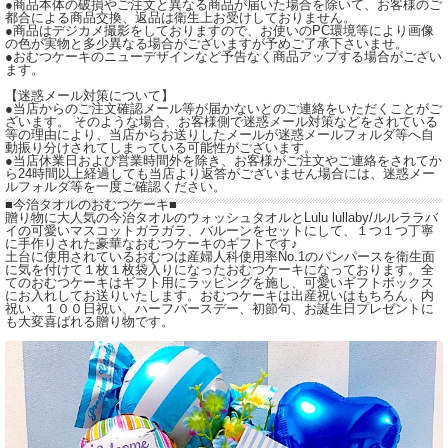
●商品本体の破損やご注文と異なる商品が届いた場合を除いて、お客様のご
都合による商品交換、返品は衛生上お受けしておりません。
●商品はデジカメ撮影をしておりますので、お使いのPC環境等により画像
の色が実物と多少異なる場合がございますが予めご了承下さいませ。
●おむつケーキのニューデザインなど予告なく商品アップする場合がござい
ます。
【迷惑メール対策について】
●当店からのご注文確認メール等が届かないとのご連絡をいただくことがご
ざいます。 そのような場合、お客様側で迷惑メール対策などをされている
等の理由により、当店からお送りしたメールが迷惑メールフォルダ等へ自
動振り分けされてしまっている可能性がございます。
●当店休業日および営業時間外を除き、お客様がご注文やご連絡をされてか
ら24時間以上経過しても当店より返答がございません場合には、迷惑メー
ルフォルダ等を一度ご確認ください。
■今治タオルのおむつケーキ■
贈り物に大人気の今治タオルのウォッシュタオルとLulu lullaby/ルルララバ
イの可愛いマスコットガラガラ、バルーンをセットにして、１つ１つ丁寧
に手作りされた豪華なおむつケーキのギフトです♪
土台に使用されているおむつは産婦人科使用率No.1のパンパースを衛生面
に気を付けて１枚１枚袋入りになったおむつケーキになっております。全
てのおむつケーキはギフト用にラッピングを施し、可愛いギフトボックス
にお入れしてお送りいたします。おむつケーキは出産祝いはもちろん、内
祝い、１００日祝い、ハーフバースデー、初節句、お誕生日プレゼントに
も大変喜ばれる贈り物です。