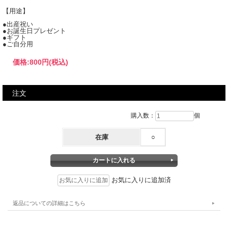
【用途】
●出産祝い
●お誕生日プレゼント
●ギフト
●ご自分用
価格:
800円
(税込)
注文
購入数：
個
在庫
○
お気に入りに追加済
返品についての詳細はこちら