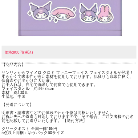
価格:800円(税込)
【商品内容】
サンリオからマイメロ クロミ ファニーフェイス フェイスタオルが登場！
柔らかくて吸水性が高い素材を使用しております。肌触りも非常に良く、
保育園やお出かけに大活躍。
お手入れは、自宅で洗濯して何度でも使用できます。
フェイスタオル 約34×75cm
素材 綿100％
生産地 中国
【発送について】
明細書・請求書などのお値段のわかる物は同梱いたしません。
お祝い先への直送も対応しておりますので、その場合、ご注文者様のお名
前を記載してお送りいたします。 【送付方法】
クリックポスト 全国一律185円
5点以上同梱：ゆうパック60サイズ