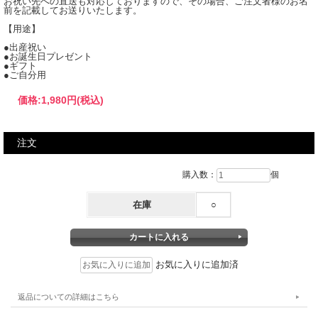
お祝い先への直送も対応しておりますので、その場合、ご注文者様のお名
前を記載してお送りいたします。
【用途】
●出産祝い
●お誕生日プレゼント
●ギフト
●ご自分用
価格:
1,980円
(税込)
注文
購入数：
個
在庫
○
お気に入りに追加済
返品についての詳細はこちら