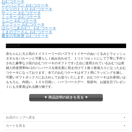
おむつケーキ
アンパンマン おむつケーキ
となりのトトロ おむつケーキ
サッシー おむつケーキ
ミッキー おむつケーキ
ミニー おむつケーキ
ダッフィー おむつケーキ
はらぺこあおむし おむつケーキ
くまのプーさん おむつケーキ
魔女の宅急便 おむつケーキ
商品説明
赤ちゃんに大人気のトイストーリーのバズライトイヤーのぬいぐるみとウォッシュ
タオルをバルーンと可愛らしく組み合わせて、１つ１つセットにして丁寧に手作り
された豪華な２段のおむつケーキのギフトです♪土台に使用されているおむつは産
婦人科使用率No.1のパンパースを衛生面に気を付けて１枚１枚袋入りになったおむ
つケーキになっております。全てのおむつケーキはギフト用にラッピングを施し、
可愛いギフトボックスにお入れしてお送りいたします。おむつケーキは出産祝いは
もちろん、内祝い、１００日祝い、ハーフバースデー、初節句、お誕生日プレゼン
トにも大変喜ばれる贈り物です。
▼ 商品説明の続きを見る ▼
【こだわりのラッピング】
おむつケーキは男の子向けにかわいくギフトラッピングした後、かわいいギフト
BOXにお入れしてお届け致しますので、お祝い先へ直送しますと、サプライズギフ
お店のトップへ戻る
トとして大変喜ばれます。
カートを見る
【お祝いに大人気】