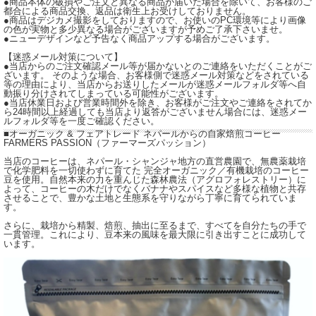
●商品本体の破損やご注文と異なる商品が届いた場合を除いて、お客様のご
都合による商品交換、返品は衛生上お受けしておりません。
●商品はデジカメ撮影をしておりますので、お使いのPC環境等により画像
の色が実物と多少異なる場合がございますが予めご了承下さいませ。
●ニューデザインなど予告なく商品アップする場合がございます。
【迷惑メール対策について】
●当店からのご注文確認メール等が届かないとのご連絡をいただくことがご
ざいます。 そのような場合、お客様側で迷惑メール対策などをされている
等の理由により、当店からお送りしたメールが迷惑メールフォルダ等へ自
動振り分けされてしまっている可能性がございます。
●当店休業日および営業時間外を除き、お客様がご注文やご連絡をされてか
ら24時間以上経過しても当店より返答がございません場合には、迷惑メー
ルフォルダ等を一度ご確認ください。
■オーガニック & フェアトレード ネパールからの自家焙煎コーヒー
FARMERS PASSION（ファーマーズパッション）
当店のコーヒーは、ネパール・シャンジャ地方の直営農園で、無農薬栽培
で化学肥料を一切使わずに育てた 完全オーガニック／有機栽培のコーヒー
豆を使用。自然本来の力を重んじた森林農法（アグロフォレストリー）に
よって、コーヒーの木だけでなくバナナやスパイスなど多様な植物と共存
させることで、豊かな土地と生態系を守りながら丁寧に育てられていま
す。
さらに、栽培から精製、焙煎、抽出に至るまで、すべてを自分たちの手で
一貫管理。これにより、豆本来の風味を最大限に引き出すことに成功して
います。