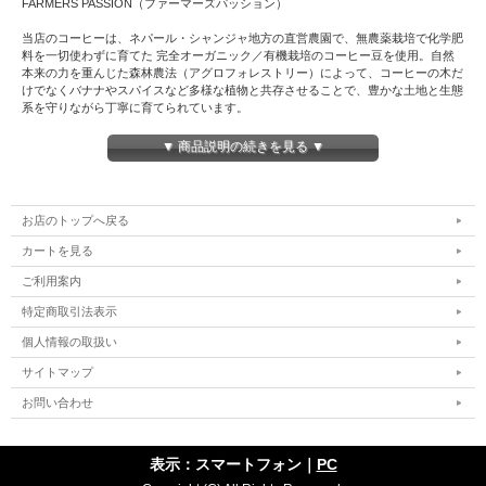
FARMERS PASSION（ファーマーズパッション）
当店のコーヒーは、ネパール・シャンジャ地方の直営農園で、無農薬栽培で化学肥
料を一切使わずに育てた 完全オーガニック／有機栽培のコーヒー豆を使用。自然
本来の力を重んじた森林農法（アグロフォレストリー）によって、コーヒーの木だ
けでなくバナナやスパイスなど多様な植物と共存させることで、豊かな土地と生態
系を守りながら丁寧に育てられています。
さらに、栽培から精製、焙煎、抽出に至るまで、すべてを自分たちの手で一貫管
▼ 商品説明の続きを見る ▼
理。これにより、豆本来の風味を最大限に引き出すことに成功しています。
【商品内容】
●品名：レギュラーコーヒー
お店のトップへ戻る
●原材料名：コーヒー豆（エイジング×ストロング）
●焙煎度合い：浅煎り ●コーヒーの挽き方：豆のまま、細挽き、 中挽き、粗挽き
カートを見る
●原産国：ネパール
●内容量：1kg
ご利用案内
●賞味期限：焙煎日より6ヵ月
特定商取引法表示
※焙煎日は、ペン書きで記載されています。
使用上の注意：高温多湿を避けて開封後はなるべく早くお召し上がり下さい。
個人情報の取扱い
サイトマップ
【用途】
●ご自分用
お問い合わせ
●誕生日プレゼント
●父の日
●母の日
表示：スマートフォン｜
PC
●新築・引越し祝い