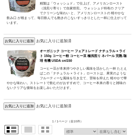
精製は「ウォッシュド」で仕上げ、アメリカンロースト
（浅煎り寄り）で自家焙煎。 ウォッシュド特有の クリア
でクリーンな味わい と、アメリカンローストの 軽やかな
飲み口 が相まって、毎日飲んでも飽きのこないすっきりとした一杯に仕上がって
います。
お気に入りに追加済
オーガニック コーヒー フェアトレード ナチュラル × ライ
ト 150g コーヒー粉 コーヒー豆 極浅煎り ネパール 完熟 珈
琲 有機 USDA cnl150
コーヒー豆が本来持つやさしい風味を活かした一杯 たとえ
ばこの「ナチュラル × ライト」ローストは、果実のような
フルーティーな風味を引き立て、苦味を抑えた 軽やかで華
やかな味わい。ストレートで飲むのがおすすめで、コーヒー本来の香りと雑味の
ないクリアな後味をお楽しみいただけます。
お気に入りに追加済
1 / 1ページ
（全10件）