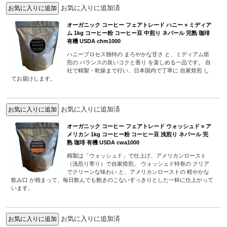
お気に入りに追加済
オーガニック コーヒー フェアトレード ハニー × ミディア
ム 1kg コーヒー粉 コーヒー豆 中煎り ネパール 完熟 珈琲
有機 USDA chm1000
ハニープロセス独特の まろやかな甘さ と、ミディアム焙
煎の バランスの良いコクと香り を楽しめる一品です。 自
社で精製・乾燥まで行い、日本国内で丁寧に 自家焙煎 し
てお届けします。
お気に入りに追加済
オーガニック コーヒー フェアトレード ウォッシュド × ア
メリカン 1kg コーヒー粉 コーヒー豆 浅煎り ネパール 完
熟 珈琲 有機 USDA cwa1000
精製は「ウォッシュド」で仕上げ、アメリカンロースト
（浅煎り寄り）で自家焙煎。 ウォッシュド特有の クリア
でクリーンな味わい と、アメリカンローストの 軽やかな
飲み口 が相まって、毎日飲んでも飽きのこないすっきりとした一杯に仕上がって
います。
お気に入りに追加済