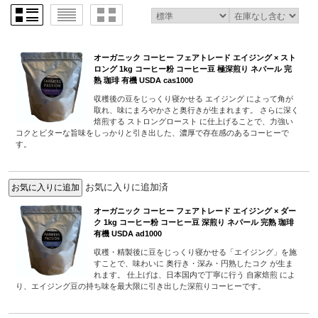
オーガニック コーヒー フェアトレード エイジング × スト
ロング 1kg コーヒー粉 コーヒー豆 極深煎り ネパール 完
熟 珈琲 有機 USDA cas1000
収穫後の豆をじっくり寝かせる エイジング によって角が
取れ、味にまろやかさと奥行きが生まれます。 さらに深く
焙煎する ストロングロースト に仕上げることで、力強い
コクとビターな旨味をしっかりと引き出した、濃厚で存在感のあるコーヒーで
す。
お気に入りに追加済
オーガニック コーヒー フェアトレード エイジング × ダー
ク 1kg コーヒー粉 コーヒー豆 深煎り ネパール 完熟 珈琲
有機 USDA ad1000
収穫・精製後に豆をじっくり寝かせる「エイジング」を施
すことで、味わいに 奥行き・深み・円熟したコク が生ま
れます。 仕上げは、日本国内で丁寧に行う 自家焙煎 によ
り、エイジング豆の持ち味を最大限に引き出した深煎りコーヒーです。