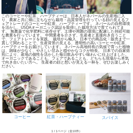
このコーヒーや紅茶、ハーブティーは、日本人がネパールの生産地に入
り、農家と共に畑に立ちながら栽培・品質管理を行っている顔の見えるフ
ェアトレードのコーヒーや紅茶、ハーブティーです。 ネパールの自然環境
を活かし、USDAオーガニック認証を取得した栽培方法で育てられてま
す。 無農薬で化学肥料に依存せず、土壌や周囲の環境に配慮した持続可能
な農業を行っています。 中間業者を介さず、生産者と直接向き合うこと
で、フェアトレードを実践。 栽培から輸入、日本での商品化・販売まで一
貫して関わることで、生産背景の見える、透明性の高いコーヒーや紅茶、
ハーブティーをお届けしています。 ネパール高地特有の気候で育った植物
は、雑味が少なく、やさしい甘みと穏やかなコクが特長。 日本での自家焙
煎により、産地の個性を活かした毎日飲みやすい味わいに仕上げました。
オーガニックであることも、フェアであることも、どちらも現場から本気
で向き合いたい方へ。 生産者の顔と想いが見える一杯を、ぜひお楽しみく
ださい。
コーヒー
紅茶・ハーブティー
スパイス
1 / 1ページ
（全10件）