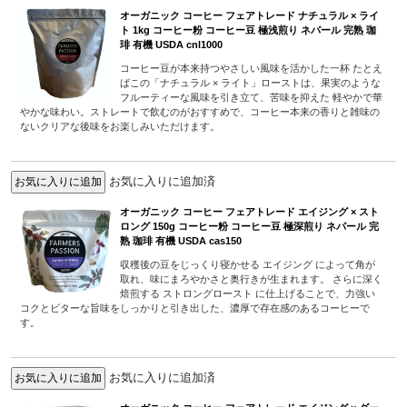
オーガニック コーヒー フェアトレード ナチュラル × ライ
ト 1kg コーヒー粉 コーヒー豆 極浅煎り ネパール 完熟 珈
琲 有機 USDA cnl1000
コーヒー豆が本来持つやさしい風味を活かした一杯 たとえ
ばこの「ナチュラル × ライト」ローストは、果実のような
フルーティーな風味を引き立て、苦味を抑えた 軽やかで華
やかな味わい。ストレートで飲むのがおすすめで、コーヒー本来の香りと雑味の
ないクリアな後味をお楽しみいただけます。
お気に入りに追加済
オーガニック コーヒー フェアトレード エイジング × スト
ロング 150g コーヒー粉 コーヒー豆 極深煎り ネパール 完
熟 珈琲 有機 USDA cas150
収穫後の豆をじっくり寝かせる エイジング によって角が
取れ、味にまろやかさと奥行きが生まれます。 さらに深く
焙煎する ストロングロースト に仕上げることで、力強い
コクとビターな旨味をしっかりと引き出した、濃厚で存在感のあるコーヒーで
す。
お気に入りに追加済